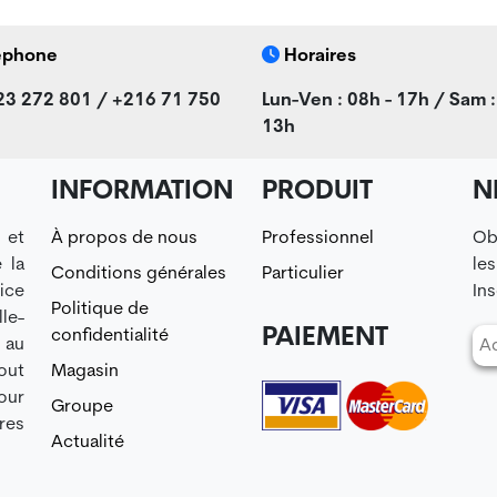
éphone
Horaires
23 272 801 / +216 71 750
Lun-Ven : 08h - 17h / Sam :
13h
INFORMATION
PRODUIT
N
 et
À propos de nous
Professionnel
Ob
 la
le
Conditions générales
Particulier
ice
Ins
Politique de
le-
PAIEMENT
confidentialité
 au
out
Magasin
our
Groupe
res
Actualité