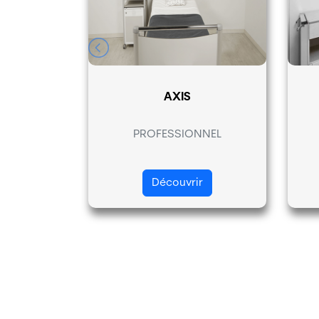
 VERTICAL)
AXIS
NNEL
PROFESSIONNEL
r
Découvrir