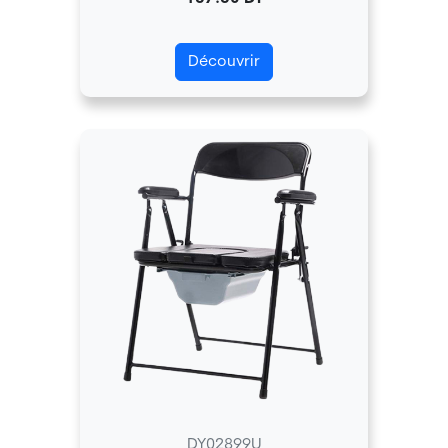
Découvrir
DY02899U