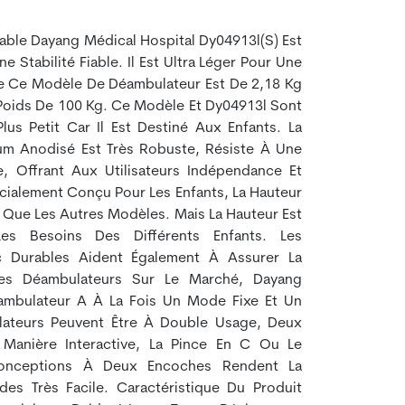
iable Dayang Médical Hospital Dy04913l(s) Est
e Stabilité Fiable. Il Est Ultra Léger Pour Une
s De Ce Modèle De Déambulateur Est De 2,18 Kg
Poids De 100 Kg. Ce Modèle Et Dy04913l Sont
 Plus Petit Car Il Est Destiné Aux Enfants. La
ium Anodisé Est Très Robuste, Résiste À Une
e, Offrant Aux Utilisateurs Indépendance Et
cialement Conçu Pour Les Enfants, La Hauteur
 Que Les Autres Modèles. Mais La Hauteur Est
es Besoins Des Différents Enfants. Les
 Durables Aident Également À Assurer La
tres Déambulateurs Sur Le Marché, Dayang
mbulateur A À La Fois Un Mode Fixe Et Un
lateurs Peuvent Être À Double Usage, Deux
Manière Interactive, La Pince En C Ou Le
Conceptions À Deux Encoches Rendent La
s Très Facile. Caractéristique Du Produit