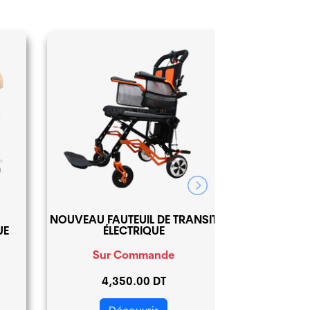
NOUVEAU F
NOUVEAU FAUTEUIL DE TRANSIT
ÉLECTRI
UE
ÉLECTRIQUE
CO
Sur Commande
Sur
4,350.00 DT
7,