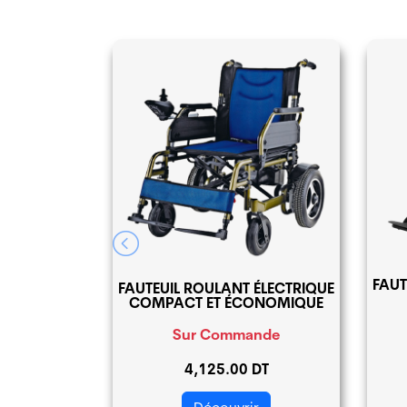
FAUT
ÉLECTRIQUE
FAUTEUIL ROULANT ÉLECTRIQUE
N ACIER
COMPACT ET ÉCONOMIQUE
nde
Sur Commande
DT
4,125.00 DT