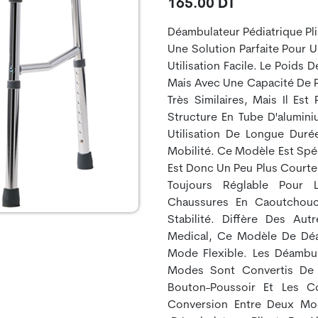
165.00 DT
Déambulateur Pédiatrique Pl
Une Solution Parfaite Pour Un
Utilisation Facile. Le Poid
Mais Avec Une Capacité De 
Très Similaires, Mais Il Est
Structure En Tube D'alumin
Utilisation De Longue Duré
Mobilité. Ce Modèle Est Spé
Est Donc Un Peu Plus Courte
Toujours Réglable Pour L
Chaussures En Caoutchouc
Stabilité. Diffère Des Au
Medical, Ce Modèle De Déa
Mode Flexible. Les Déambu
Modes Sont Convertis De 
Bouton-Poussoir Et Les 
Conversion Entre Deux Mode