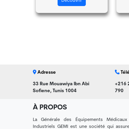
r
Découvrir
Adresse
Tél
33 Rue Mouawiya Ibn Abi
+216 
Sofiene, Tunis 1004
790
À PROPOS
La Générale des Équipements Médicaux
Industriels GEMI est une société qui assure