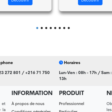
Découvrir
Découvrir
éphone
Horaires
23 272 801 / +216 71 750
Lun-Ven : 08h - 17h / Sam :
13h
INFORMATION
PRODUIT
N
 et
À propos de nous
Professionnel
Ob
 la
le
Conditions générales
Particulier